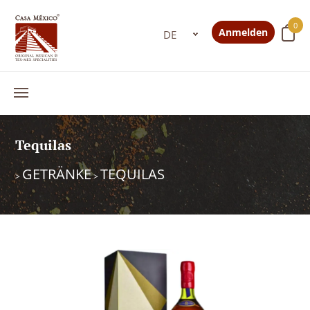
0
Anmelden
Tequilas
GETRÄNKE
TEQUILAS
>
>