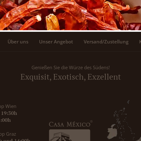
Über uns
Unser Angebot
Versand/Zustellung
Genießen Sie die Würze des Südens!
Exquisit, Exotisch, Exzellent
op Wien
- 19:30h
8:00h
op Graz
0h und 14:00h -