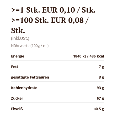
>=1 Stk. EUR 0,10 / Stk.
>=100 Stk. EUR 0,08 /
Stk.
(inkl.USt.)
Nährwerte (100g / ml)
Energie
1840 kJ / 435 kcal
Fett
7 g
gesättigte Fettsäuren
3 g
Kohlenhydrate
93 g
Zucker
67 g
Eiweiß
<0,5 g