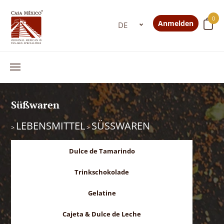
0
Anmelden
Süßwaren
LEBENSMITTEL
SÜSSWAREN
>
>
Dulce de Tamarindo
Trinkschokolade
Gelatine
Cajeta & Dulce de Leche