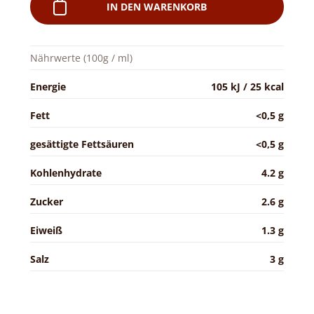
IN DEN WARENKORB
Nährwerte (100g / ml)
Energie
105 kJ / 25 kcal
Fett
<0,5 g
gesättigte Fettsäuren
<0,5 g
Kohlenhydrate
4.2 g
Zucker
2.6 g
Eiweiß
1.3 g
Salz
3 g