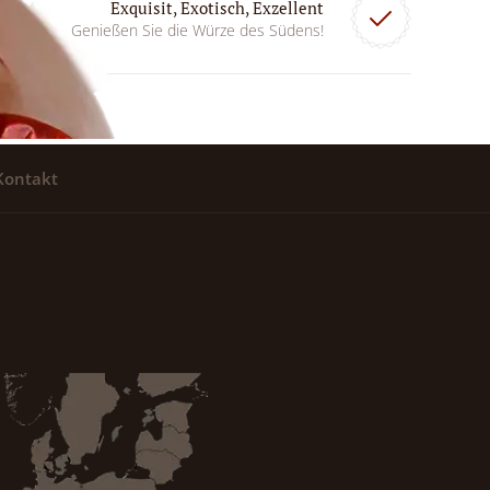
Exquisit, Exotisch, Exzellent
Genießen Sie die Würze des Südens!
Kontakt