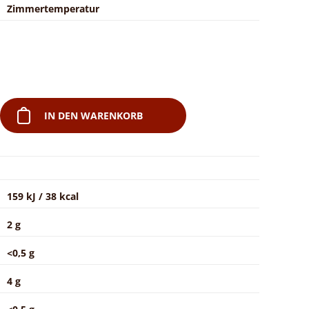
Zimmertemperatur
IN DEN WARENKORB
159 kJ / 38 kcal
2 g
<0,5 g
4 g