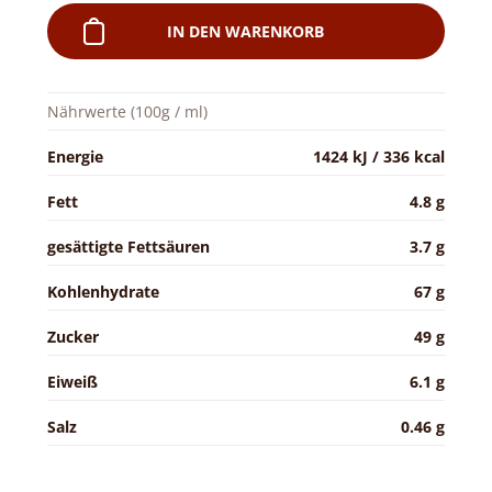
IN DEN WARENKORB
Nährwerte (100g / ml)
Energie
1424 kJ / 336 kcal
Fett
4.8 g
gesättigte Fettsäuren
3.7 g
Kohlenhydrate
67 g
Zucker
49 g
Eiweiß
6.1 g
Salz
0.46 g