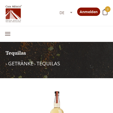
0
Anmelden
Tequilas
GETRÄNKE
TEQUILAS
>
>