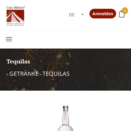
0
Anmelden
Tequilas
GETRÄNKE
TEQUILAS
>
>