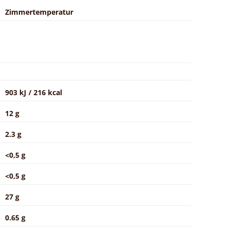
Zimmertemperatur
903 kJ / 216 kcal
12 g
2.3 g
<0,5 g
<0,5 g
27 g
0.65 g