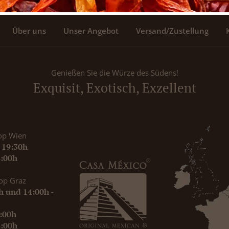
Über uns
Unser Angebot
Versand/Zustellung
Genießen Sie die Würze des Südens!
Exquisit, Exotisch, Exzellent
op Wien
- 19:30h
8:00h
op Graz
0h und 14:00h -
9:00h
8:00h