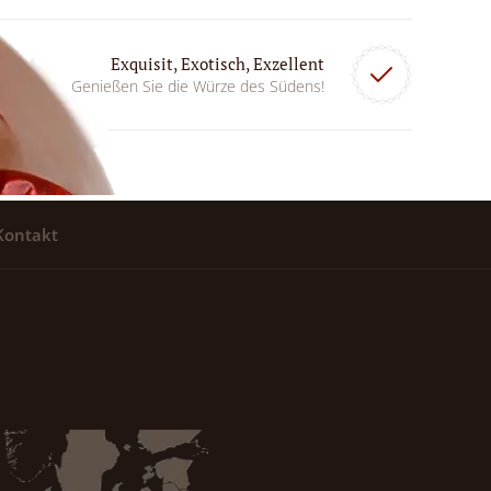
Exquisit, Exotisch, Exzellent
Genießen Sie die Würze des Südens!
Kontakt