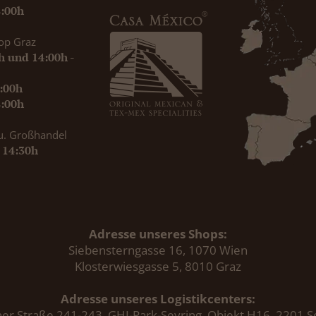
8:00h
op Graz
0h und 14:00h -
9:00h
8:00h
u. Großhandel
- 14:30h
Adresse unseres Shops:
Siebensterngasse 16, 1070 Wien
Klosterwiesgasse 5, 8010 Graz
Adresse unseres Logistikcenters:
er Straße 241-243, GHI-Park-Seyring, Objekt H16, 2201 S