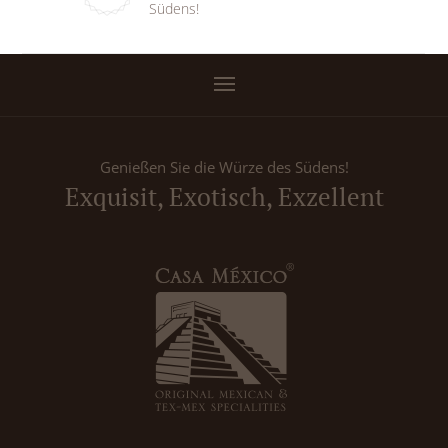
Südens!
Genießen Sie die Würze des Südens!
Exquisit, Exotisch, Exzellent