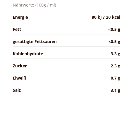
Nährwerte (100g / ml)
Energie
80 kJ / 20 kcal
Fett
<0,5 g
gesättigte Fettsäuren
<0,5 g
Kohlenhydrate
3.3 g
Zucker
2.3 g
Eiweiß
0.7 g
Salz
3.1 g