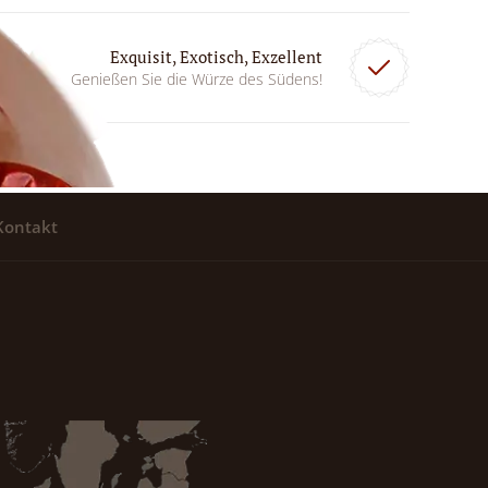
Exquisit, Exotisch, Exzellent
Genießen Sie die Würze des Südens!
Kontakt