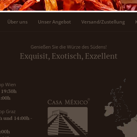
Über uns
Unser Angebot
Versand/Zustellung
Genießen Sie die Würze des Südens!
Exquisit, Exotisch, Exzellent
op Wien
- 19:30h
8:00h
op Graz
0h und 14:00h -
9:00h