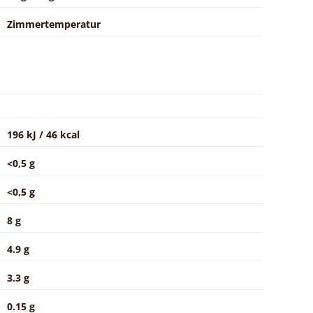
Zimmertemperatur
196 kJ / 46 kcal
<0,5 g
<0,5 g
8 g
4.9 g
3.3 g
0.15 g