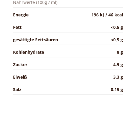
Nährwerte (100g / ml)
Energie
196 kJ / 46 kcal
Fett
<0,5 g
gesättigte Fettsäuren
<0,5 g
Kohlenhydrate
8 g
Zucker
4.9 g
Eiweiß
3.3 g
Salz
0.15 g