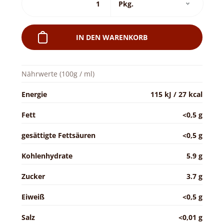
IN DEN WARENKORB
Nährwerte (100g / ml)
Energie
115 kJ / 27 kcal
Fett
<0,5 g
gesättigte Fettsäuren
<0,5 g
Kohlenhydrate
5.9 g
Zucker
3.7 g
Eiweiß
<0,5 g
Salz
<0,01 g