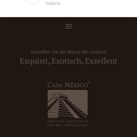
Südens!
Genießen Sie die Würze des Südens!
Exquisit, Exotisch, Exzellent