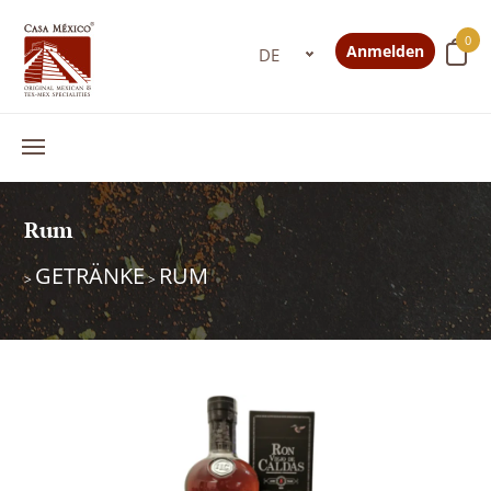
0
Anmelden
Rum
GETRÄNKE
RUM
>
>