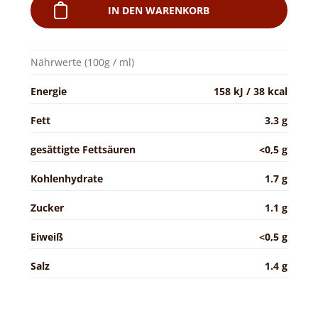
IN DEN WARENKORB
Nährwerte (100g / ml)
Energie
158 kJ / 38 kcal
Fett
3.3 g
gesättigte Fettsäuren
<0,5 g
Kohlenhydrate
1.7 g
Zucker
1.1 g
Eiweiß
<0,5 g
Salz
1.4 g