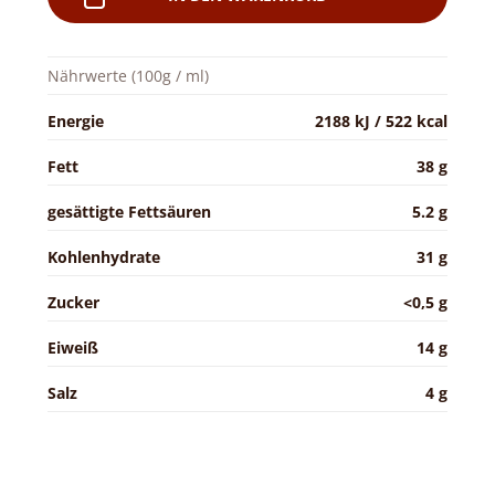
Nährwerte (100g / ml)
Energie
2188 kJ / 522 kcal
Fett
38 g
gesättigte Fettsäuren
5.2 g
Kohlenhydrate
31 g
Zucker
<0,5 g
Eiweiß
14 g
Salz
4 g