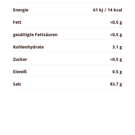
Energie
61 kJ / 14 kcal
Fett
<0,5 g
gesättigte Fettsäuren
<0,5 g
Kohlenhydrate
3.1 g
Zucker
<0,5 g
Eiweiß
0.5 g
Salz
83.7 g