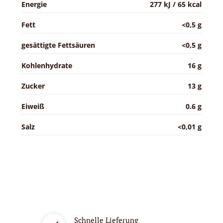
Energie
277 kJ / 65 kcal
Fett
<0,5 g
gesättigte Fettsäuren
<0,5 g
Kohlenhydrate
16 g
Zucker
13 g
Eiweiß
0.6 g
Salz
<0,01 g
Schnelle Lieferung