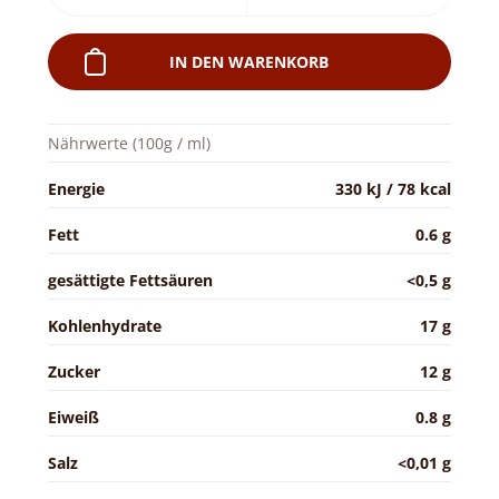
IN DEN WARENKORB
Nährwerte (100g / ml)
Energie
330 kJ / 78 kcal
Fett
0.6 g
gesättigte Fettsäuren
<0,5 g
Kohlenhydrate
17 g
Zucker
12 g
Eiweiß
0.8 g
Salz
<0,01 g