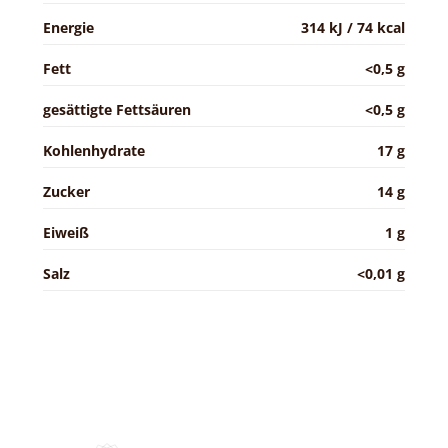
Energie
314 kJ / 74 kcal
Fett
<0,5 g
gesättigte Fettsäuren
<0,5 g
Kohlenhydrate
17 g
Zucker
14 g
Eiweiß
1 g
Salz
<0,01 g