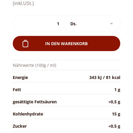
(inkl.USt.)
IN DEN WARENKORB
Nährwerte (100g / ml)
Energie
343 kJ / 81 kcal
Fett
1 g
gesättigte Fettsäuren
<0,5 g
Kohlenhydrate
15 g
Zucker
<0,5 g