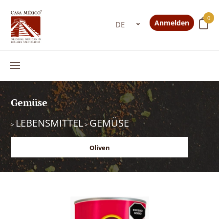
0
Anmelden
Gemüse
LEBENSMITTEL
GEMÜSE
>
>
Oliven