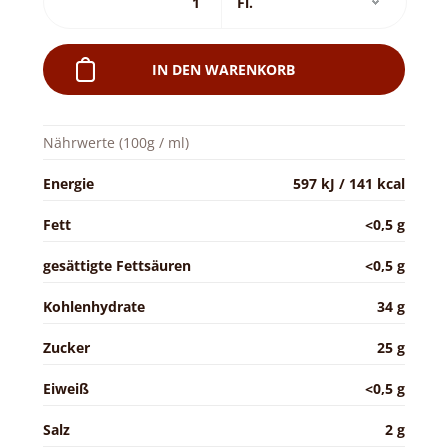
IN DEN WARENKORB
Nährwerte (100g / ml)
Energie
597 kJ / 141 kcal
Fett
<0,5 g
gesättigte Fettsäuren
<0,5 g
Kohlenhydrate
34 g
Zucker
25 g
Eiweiß
<0,5 g
Salz
2 g