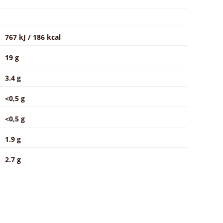
767 kJ / 186 kcal
19 g
3.4 g
<0,5 g
<0,5 g
1.9 g
2.7 g