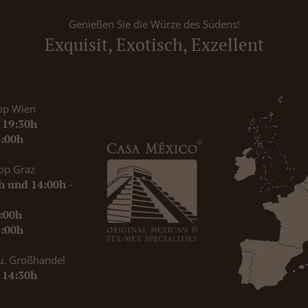
Genießen Sie die Würze des Südens!
Exquisit, Exotisch, Exzellent
op Wien
- 19:30h
8:00h
op Graz
0h und 14:00h -
9:00h
8:00h
u. Großhandel
- 14:30h