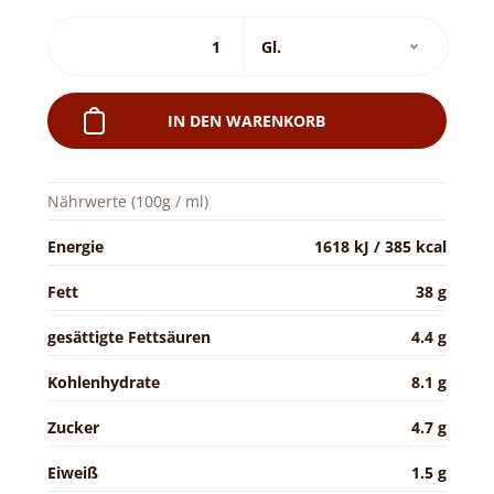
IN DEN WARENKORB
Nährwerte (100g / ml)
Energie
1618 kJ / 385 kcal
Fett
38 g
gesättigte Fettsäuren
4.4 g
Kohlenhydrate
8.1 g
Zucker
4.7 g
Eiweiß
1.5 g