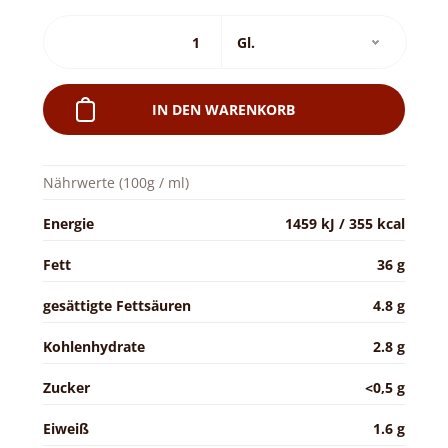
IN DEN WARENKORB
Nährwerte (100g / ml)
Energie
1459 kJ / 355 kcal
Fett
36 g
gesättigte Fettsäuren
4.8 g
Kohlenhydrate
2.8 g
Zucker
<0,5 g
Eiweiß
1.6 g