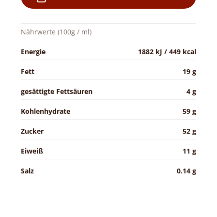
Nährwerte (100g / ml)
Energie
1882 kJ / 449 kcal
Fett
19 g
gesättigte Fettsäuren
4 g
Kohlenhydrate
59 g
Zucker
52 g
Eiweiß
11 g
Salz
0.14 g