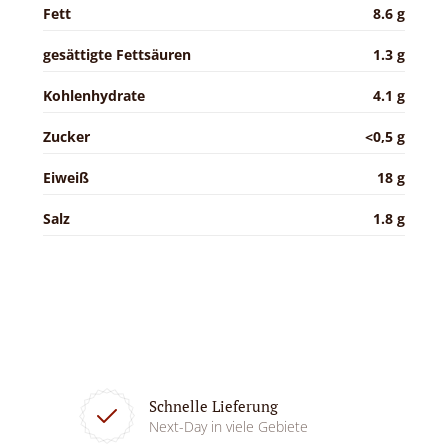
Fett
8.6 g
gesättigte Fettsäuren
1.3 g
Kohlenhydrate
4.1 g
Zucker
<0,5 g
Eiweiß
18 g
Salz
1.8 g
Schnelle Lieferung
Next-Day in viele Gebiete