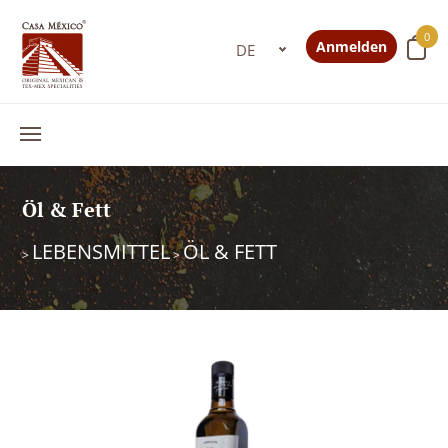
0
Anmelden
Öl & Fett
LEBENSMITTEL
ÖL & FETT
>
>