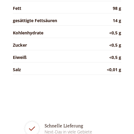
Fett
98 g
gesättigte Fettsäuren
14 g
Kohlenhydrate
<0,5 g
Zucker
<0,5 g
Eiweiß
<0,5 g
Salz
<0,01 g
Schnelle Lieferung
Next-Day in viele Gebiete