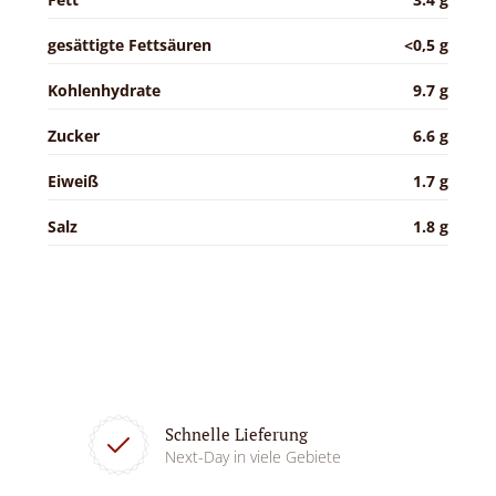
gesättigte Fettsäuren
<0,5 g
Kohlenhydrate
9.7 g
Zucker
6.6 g
Eiweiß
1.7 g
Salz
1.8 g
Schnelle Lieferung
Next-Day in viele Gebiete