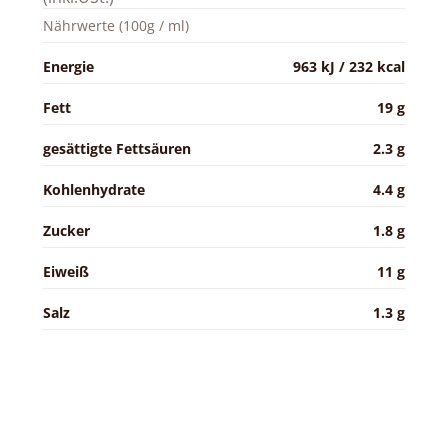
Nährwerte (100g / ml)
Energie
963 kJ / 232 kcal
Fett
19 g
gesättigte Fettsäuren
2.3 g
Kohlenhydrate
4.4 g
Zucker
1.8 g
Eiweiß
11 g
Salz
1.3 g