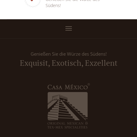
Südens!
Genießen Sie die Würze des Südens!
Exquisit, Exotisch, Exzellent