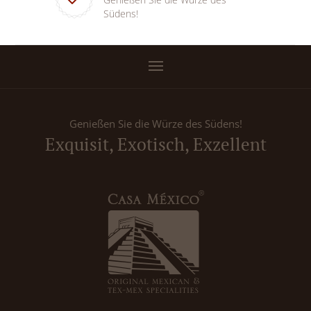
Südens!
Genießen Sie die Würze des Südens!
Exquisit, Exotisch, Exzellent