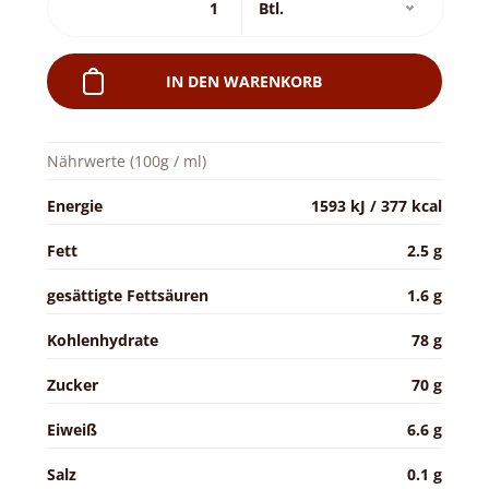
IN DEN WARENKORB
Nährwerte (100g / ml)
Energie
1593 kJ / 377 kcal
Fett
2.5 g
gesättigte Fettsäuren
1.6 g
Kohlenhydrate
78 g
Zucker
70 g
Eiweiß
6.6 g
Salz
0.1 g