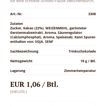
für eine schnelle Schoko-Pause zwischendurch.
Art.-Nr.
3308
Zutaten
Zucker, Kakao (22%), WEIZENMEHL, gerösteter
Gerstenmalzextrakt, Aroma, Säureregulator
(Calciumphosphat), Aroma, Speisesalz, Kann Spuren
enthalten von: SOJA, SENF
Sachbezeichnung
Trinkschokolade
Nettogewicht
18 g / Btl.
Lagerung
Zimmertemperatur
EUR 1,06 / Btl.
(inkl.USt.)