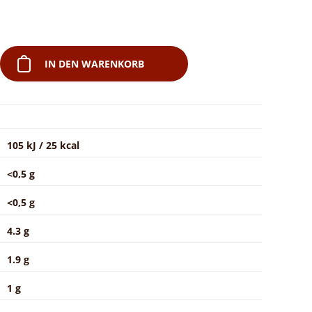
IN DEN WARENKORB
105 kJ / 25 kcal
<0,5 g
<0,5 g
4.3 g
1.9 g
1 g