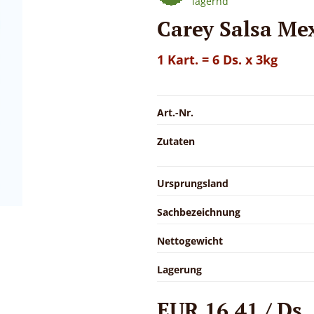
lagernd
Carey Salsa Me
1 Kart. = 6 Ds. x 3kg
Art.-Nr.
Zutaten
Ursprungsland
Sachbezeichnung
Nettogewicht
Lagerung
EUR 16,41 / Ds.