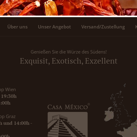
Über uns
Unser Angebot
Versand/Zustellung
Genießen Sie die Würze des Südens!
Exquisit, Exotisch, Exzellent
op Wien
- 19:30h
8:00h
op Graz
0h und 14:00h -
9:00h