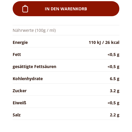
IN DEN WARENKORB
Nährwerte (100g / ml)
Energie
110 kJ / 26 kcal
Fett
<0,5 g
gesättigte Fettsäuren
<0,5 g
Kohlenhydrate
6.5 g
Zucker
3.2 g
Eiweiß
<0,5 g
Salz
2.2 g