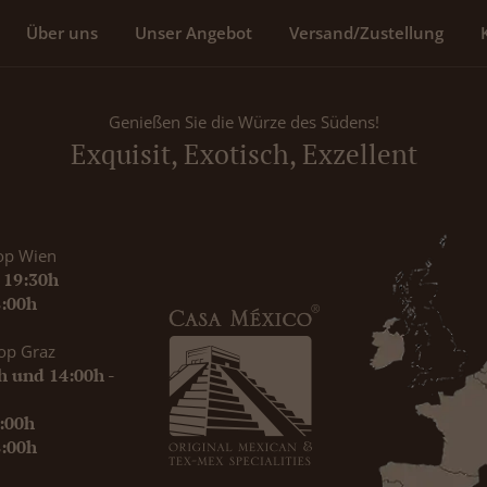
Über uns
Unser Angebot
Versand/Zustellung
Genießen Sie die Würze des Südens!
Exquisit, Exotisch, Exzellent
op Wien
- 19:30h
8:00h
op Graz
0h und 14:00h -
9:00h
8:00h