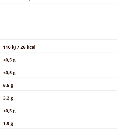
110 kJ / 26 kcal
<0,5 g
<0,5 g
6.5 g
3.2 g
<0,5 g
1.9 g