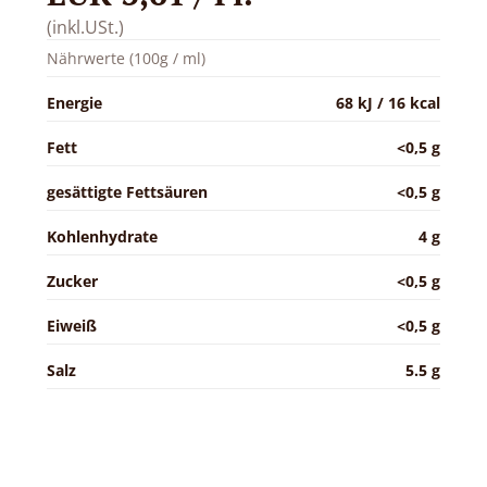
(inkl.USt.)
Nährwerte (100g / ml)
Energie
68 kJ / 16 kcal
Fett
<0,5 g
gesättigte Fettsäuren
<0,5 g
Kohlenhydrate
4 g
Zucker
<0,5 g
Eiweiß
<0,5 g
Salz
5.5 g