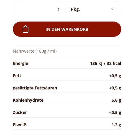
IN DEN WARENKORB
Nährwerte (100g / ml)
Energie
136 kJ / 32 kcal
Fett
<0,5 g
gesättigte Fettsäuren
<0,5 g
Kohlenhydrate
5.6 g
Zucker
<0,5 g
Eiweiß
1.3 g