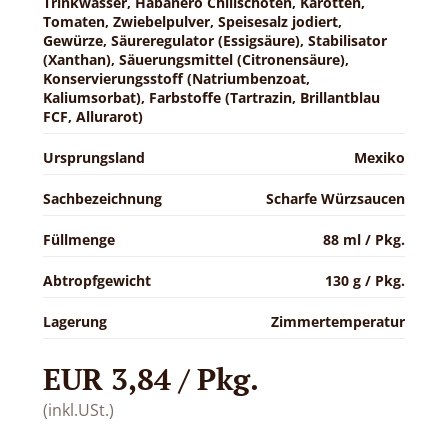
Trinkwasser, Habanero Chilischoten, Karotten,
Tomaten, Zwiebelpulver, Speisesalz jodiert,
Gewürze, Säureregulator (Essigsäure), Stabilisator
(Xanthan), Säuerungsmittel (Citronensäure),
Konservierungsstoff (Natriumbenzoat,
Kaliumsorbat), Farbstoffe (Tartrazin, Brillantblau
FCF, Allurarot)
Ursprungsland
Mexiko
Sachbezeichnung
Scharfe Würzsaucen
Füllmenge
88 ml / Pkg.
Abtropfgewicht
130 g / Pkg.
Lagerung
Zimmertemperatur
EUR 3,84 / Pkg.
(inkl.USt.)