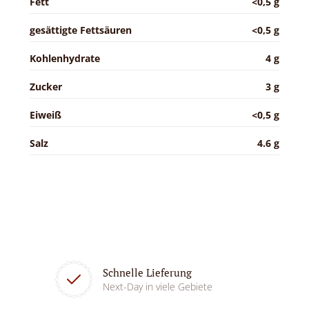
Fett
<0,5 g
gesättigte Fettsäuren
<0,5 g
Kohlenhydrate
4 g
Zucker
3 g
Eiweiß
<0,5 g
Salz
4.6 g
Schnelle Lieferung
Next-Day in viele Gebiete