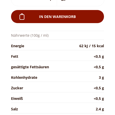
IN DEN WARENKORB
Nährwerte (100g / ml)
Energie
62 kJ / 15 kcal
Fett
<0,5 g
gesättigte Fettsäuren
<0,5 g
Kohlenhydrate
3 g
Zucker
<0,5 g
Eiweiß
<0,5 g
Salz
2.4 g