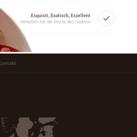
Exquisit, Exotisch, Exzellent
Genießen Sie die Würze des Südens!
Kontakt