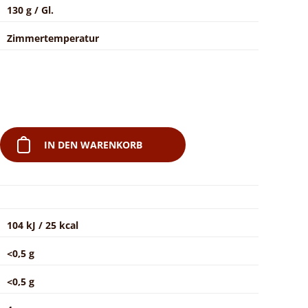
130 g / Gl.
Zimmertemperatur
IN DEN WARENKORB
104 kJ / 25 kcal
<0,5 g
<0,5 g