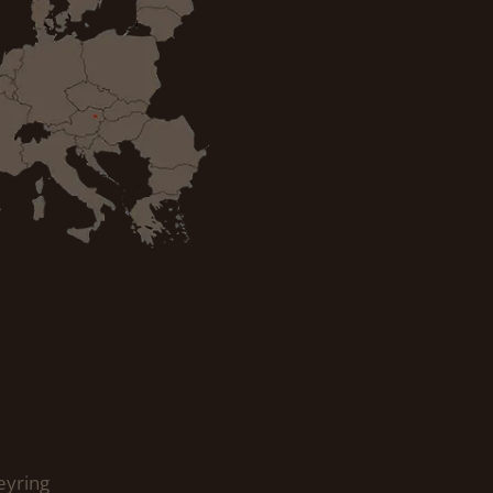
eyring