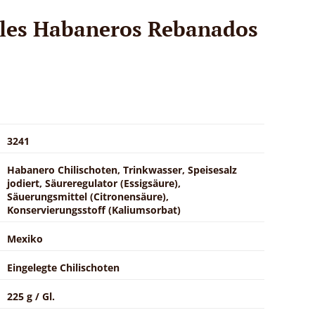
iles Habaneros Rebanados
3241
Habanero Chilischoten, Trinkwasser, Speisesalz
jodiert, Säureregulator (Essigsäure),
Säuerungsmittel (Citronensäure),
Konservierungsstoff (Kaliumsorbat)
Mexiko
Eingelegte Chilischoten
225 g / Gl.