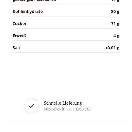
Kohlenhydrate
80 g
Zucker
71 g
Eiweiß
4 g
Salz
<0,01 g
Schnelle Lieferung
Next-Day in viele Gebiete