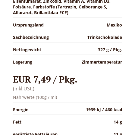
Eisenfumarat, Zinkoxid, Vitamin A, Vitamin D3,
Folsäure, Farbstoffe (Tartrazin, Gelborange S,
Allurarot, Brillantblau FCF)
Ursprungsland
Mexiko
Sachbezeichnung
Trinkschokolade
Nettogewicht
327 g / Pkg.
Lagerung
Zimmertemperatur
EUR 7,49 / Pkg.
(inkl.USt.)
Nährwerte (100g / ml)
Energie
1939 kJ / 460 kcal
Fett
14 g
gesättigte Fettsäuren
11 g