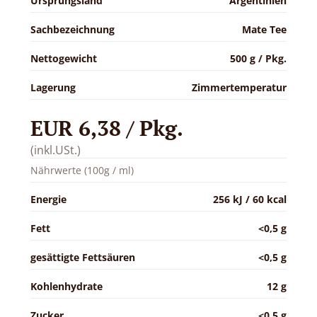
Ursprungsland
Argentinien
Sachbezeichnung
Mate Tee
Nettogewicht
500 g / Pkg.
Lagerung
Zimmertemperatur
EUR 6,38 / Pkg.
(inkl.USt.)
Nährwerte (100g / ml)
Energie
256 kJ / 60 kcal
Fett
<0,5 g
gesättigte Fettsäuren
<0,5 g
Kohlenhydrate
12 g
Zucker
<0,5 g