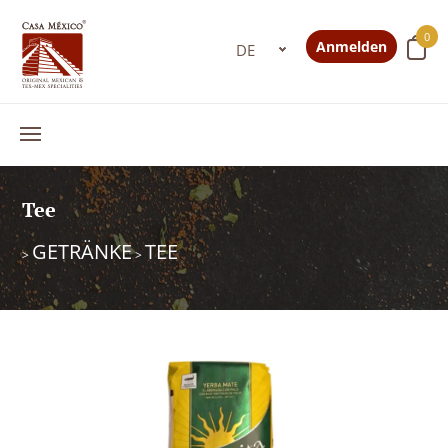
0
Anmelden
Tee
GETRÄNKE
TEE
>
>