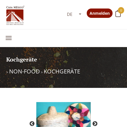
0
Anmelden
Kochgeräte
NON-FOOD
KOCHGERÄTE
>
>