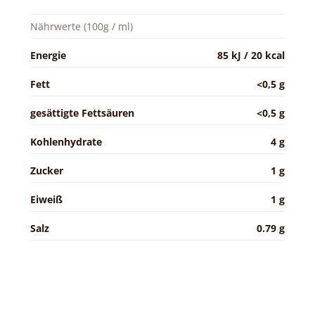
Nährwerte (100g / ml)
Energie
85 kJ / 20 kcal
Fett
<0,5 g
gesättigte Fettsäuren
<0,5 g
Kohlenhydrate
4 g
Zucker
1 g
Eiweiß
1 g
Salz
0.79 g