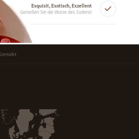
Exquisit, Exotisch, Exzellent
Genießen Sie die Würze des Südens!
Kontakt