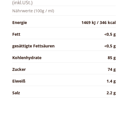
(inkl.USt.)
Nährwerte (100g / ml)
Energie
1469 kJ / 346 kcal
Fett
<0,5 g
gesättigte Fettsäuren
<0,5 g
Kohlenhydrate
85 g
Zucker
74 g
Eiweiß
1.4 g
Salz
2.2 g