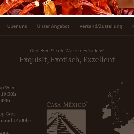
Über uns
Unser Angebot
Versand/Zustellung
Genießen Sie die Würze des Südens!
Exquisit, Exotisch, Exzellent
op Wien
- 19:30h
8:00h
op Graz
0h und 14:00h -
9:00h