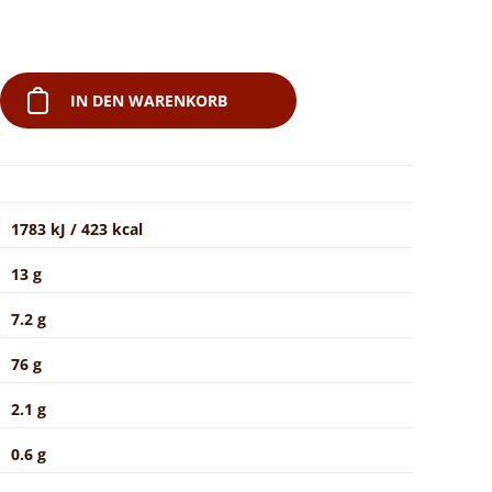
IN DEN WARENKORB
1783 kJ / 423 kcal
13 g
7.2 g
76 g
2.1 g
0.6 g