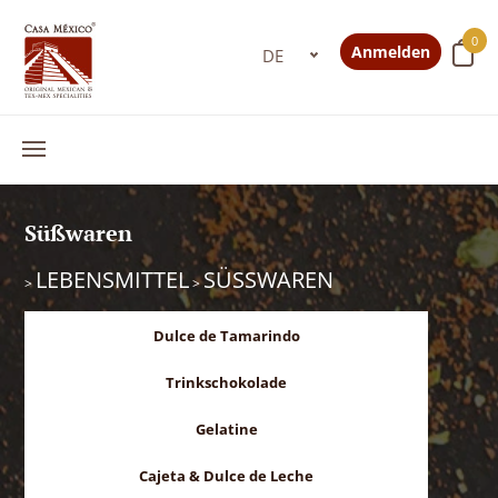
0
Anmelden
Süßwaren
LEBENSMITTEL
SÜSSWAREN
>
>
Dulce de Tamarindo
Trinkschokolade
Gelatine
Cajeta & Dulce de Leche