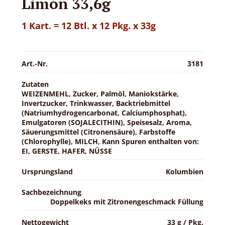
Limón 33,6g
1 Kart. = 12 Btl. x 12 Pkg. x 33g
Art.-Nr.
3181
Zutaten
WEIZENMEHL, Zucker, Palmöl, Maniokstärke,
Invertzucker, Trinkwasser, Backtriebmittel
(Natriumhydrogencarbonat, Calciumphosphat),
Emulgatoren (SOJALECITHIN), Speisesalz, Aroma,
Säuerungsmittel (Citronensäure), Farbstoffe
(Chlorophylle), MILCH, Kann Spuren enthalten von:
EI, GERSTE, HAFER, NÜSSE
Ursprungsland
Kolumbien
Sachbezeichnung
Doppelkeks mit Zitronengeschmack Füllung
Nettogewicht
33 g / Pkg.