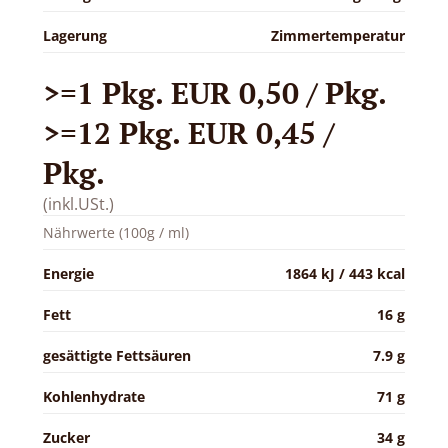
Lagerung
Zimmertemperatur
>=1 Pkg. EUR 0,50 / Pkg.
>=12 Pkg. EUR 0,45 /
Pkg.
(inkl.USt.)
Nährwerte (100g / ml)
Energie
1864 kJ / 443 kcal
Fett
16 g
gesättigte Fettsäuren
7.9 g
Kohlenhydrate
71 g
Zucker
34 g